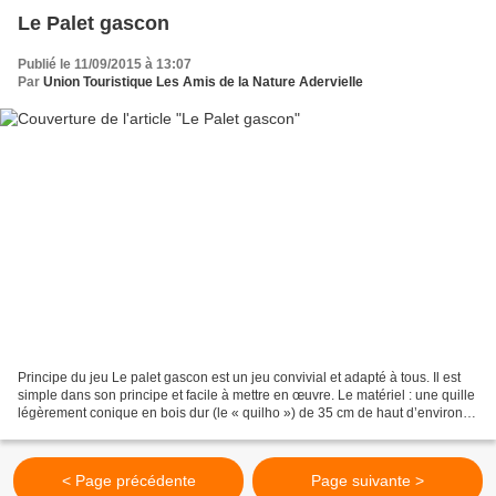
Le Palet gascon
Publié le 11/09/2015 à 13:07
Par
Union Touristique Les Amis de la Nature Adervielle
Principe du jeu Le palet gascon est un jeu convivial et adapté à tous. Il est
simple dans son principe et facile à mettre en œuvre. Le matériel : une quille
légèrement conique en bois dur (le « quilho ») de 35 cm de haut d’environ 5
cm de diamètre ; 2...
< Page précédente
Page suivante >