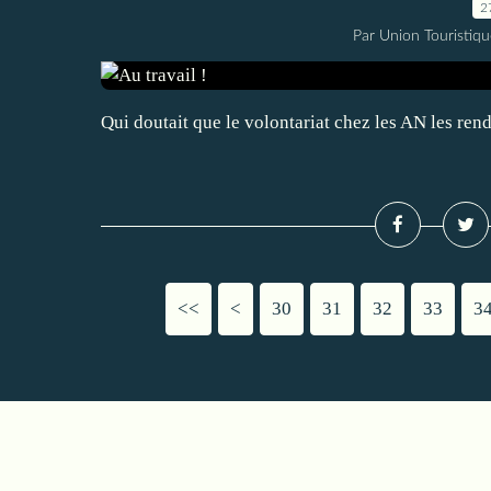
2
Par Union Touristiqu
Qui doutait que le volontariat chez les AN les re
<<
<
10
20
30
31
32
33
3