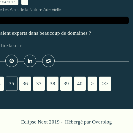
7.04.2015
…
e Les Amis de la Nature Adervielle
ndaient experts dans beaucoup de domaines ?
Lire la suite
4
35
36
37
38
39
40
50
60
>
>>
Eclipse Next 2019 - Hébergé par
Overblog