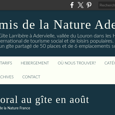
mis de la Nature Ade
Gîte Larribère à Adervielle, vallée du Louron dans les
ernational de tourisme social et de loisirs populaire
 gîte partagé de 50 places et de 6 emplacements sur
TARIFS
HEBERGEMENT
OÙ NOUS TROUVER?
CATÉ
CHIVES
CONTACT
oral au gîte en août
de la Nature France