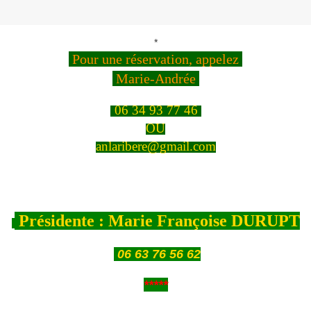
*
Pour une réservation, appelez
Marie-Andrée
06 34 93 77 46
OU
anlaribere@gmail.com
Présidente : Marie Françoise DURUPT
06 63 76 56 62
*****