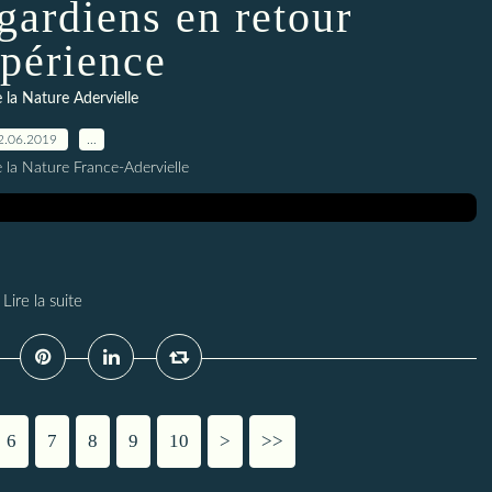
gardiens en retour
xpérience
 la Nature Adervielle
2.06.2019
…
 la Nature France-Adervielle
Lire la suite
6
7
8
9
10
>
>>