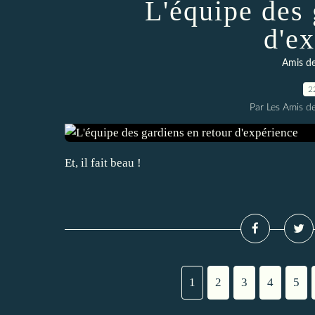
L'équipe des 
d'e
Amis de
2
Par Les Amis de
Et, il fait beau !
1
2
3
4
5