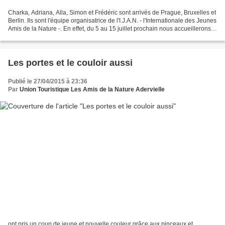
Charka, Adriana, Alla, Simon et Frédéric sont arrivés de Prague, Bruxelles et
Berlin. Ils sont l'équipe organisatrice de l'I.J.A.N. - l'Internationale des Jeunes
Amis de la Nature -. En effet, du 5 au 15 juillet prochain nous accueillerons
au gite d'Adervielle...
Les portes et le couloir aussi
Publié le 27/04/2015 à 23:36
Par
Union Touristique Les Amis de la Nature Adervielle
ont pris un coup de jeune et nouvelle couleur grâce aux pinceaux et