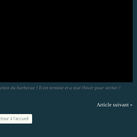
ion du barbecue ! Il est terminé et a tout l'hiver pour sécher !
Article suivant »
tour à l'accueil