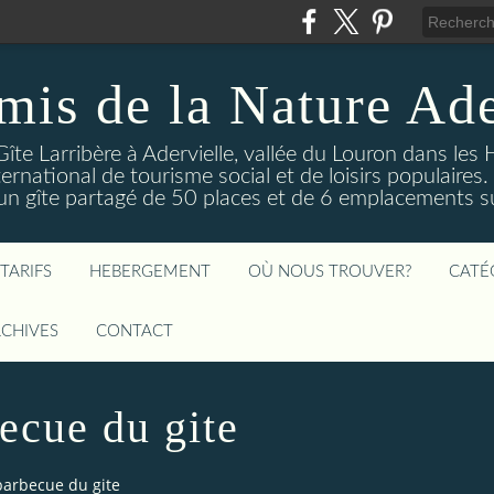
mis de la Nature Ade
Gîte Larribère à Adervielle, vallée du Louron dans les
ernational de tourisme social et de loisirs populaire
 gîte partagé de 50 places et de 6 emplacements sur
TARIFS
HEBERGEMENT
OÙ NOUS TROUVER?
CATÉ
CHIVES
CONTACT
ecue du gite
barbecue du gite