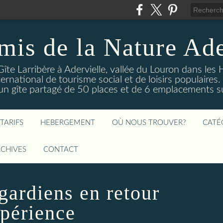
mis de la Nature Ade
Gîte Larribère à Adervielle, vallée du Louron dans les
ernational de tourisme social et de loisirs populaire
 gîte partagé de 50 places et de 6 emplacements sur
TARIFS
HEBERGEMENT
OÙ NOUS TROUVER?
CATÉ
CHIVES
CONTACT
gardiens en retour
xpérience