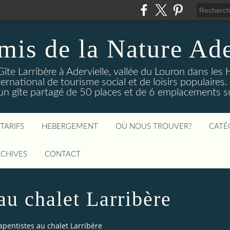
mis de la Nature Ade
Gîte Larribère à Adervielle, vallée du Louron dans les
ernational de tourisme social et de loisirs populaire
 gîte partagé de 50 places et de 6 emplacements sur
TARIFS
HEBERGEMENT
OÙ NOUS TROUVER?
CATÉ
CHIVES
CONTACT
au chalet Larribère
apentistes au chalet Larribère