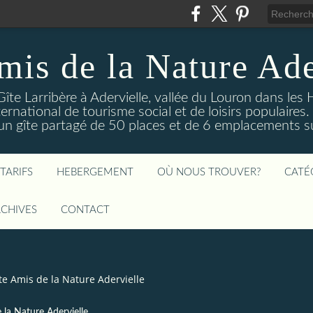
mis de la Nature Ade
Gîte Larribère à Adervielle, vallée du Louron dans les
ernational de tourisme social et de loisirs populaire
 gîte partagé de 50 places et de 6 emplacements sur
TARIFS
HEBERGEMENT
OÙ NOUS TROUVER?
CATÉ
CHIVES
CONTACT
îte Amis de la Nature Adervielle
 la Nature Adervielle