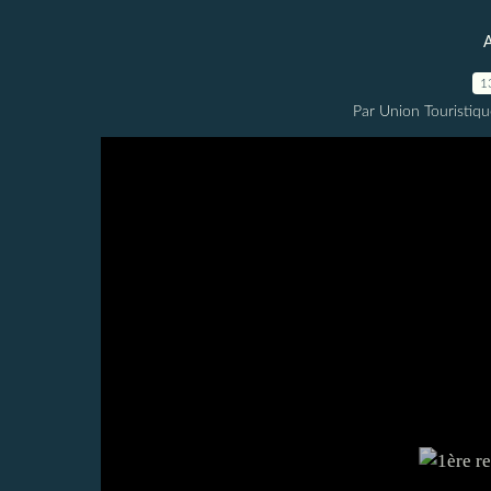
A
1
Par Union Touristiqu