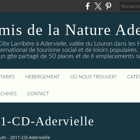
mis de la Nature Ade
Gîte Larribère à Adervielle, vallée du Louron dans les
ernational de tourisme social et de loisirs populaire
 gîte partagé de 50 places et de 6 emplacements sur
TARIFS
HEBERGEMENT
OÙ NOUS TROUVER?
CATÉ
CHIVES
CONTACT
1-CD-Adervielle
um - 2011-CD-Adervielle