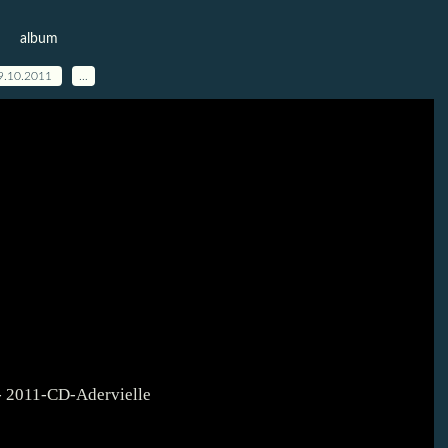
album
9.10.2011
…