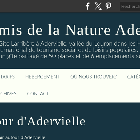
mis de la Nature Ade
Gîte Larribère à Adervielle, vallée du Louron dans les
ernational de tourisme social et de loisirs populaire
 gîte partagé de 50 places et de 6 emplacements sur
TARIFS
HEBERGEMENT
OÙ NOUS TROUVER?
CATÉ
CHIVES
CONTACT
our d'Adervielle
oir autour d'Adervielle