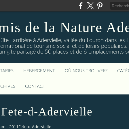
mis de la Nature Ade
Gîte Larribère à Adervielle, vallée du Louron dans les
ernational de tourisme social et de loisirs populaire
 gîte partagé de 50 places et de 6 emplacements sur
TARIFS
HEBERGEMENT
OÙ NOUS TROUVER?
CATÉ
CHIVES
CONTACT
Fete-d-Adervielle
um - 2011Fete-d-Adervielle