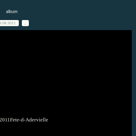
album
8.08.2011
…