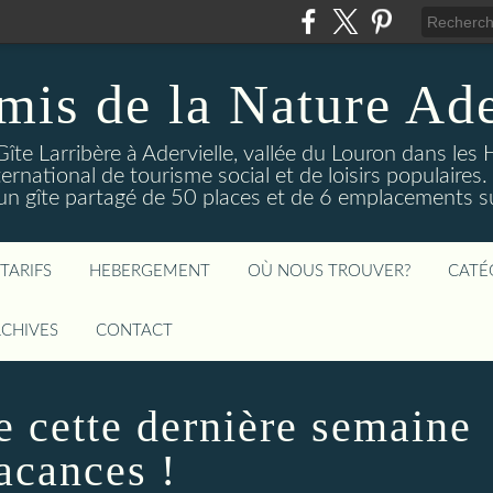
mis de la Nature Ade
Gîte Larribère à Adervielle, vallée du Louron dans les
ernational de tourisme social et de loisirs populaire
 gîte partagé de 50 places et de 6 emplacements sur
TARIFS
HEBERGEMENT
OÙ NOUS TROUVER?
CATÉ
CHIVES
CONTACT
e cette dernière semaine
acances !