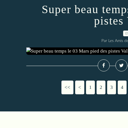
Super beau temp
pistes
0
Par Les Amis de
<<
<
1
2
3
4