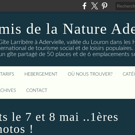
mis de la Nature Ade
Gîte Larribère à Adervielle, vallée du Louron dans les
ernational de tourisme social et de loisirs populaire
 gîte partagé de 50 places et de 6 emplacements sur
TARIFS
HEBERGEMENT
OÙ NOUS TROUVER?
CATÉ
CHIVES
CONTACT
s le 7 et 8 mai ..1ères
hotos !