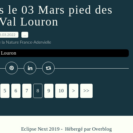
s le 03 Mars pied des
 Val Louron
5.03.2022
…
 la Nature France-Adervielle
5
6
7
8
9
10
20
30
40
50
60
>
>>
Eclipse Next 2019 - Hébergé par
Overblog