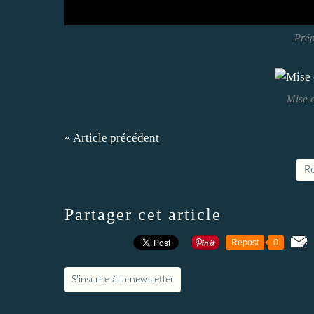
Prép
Mise e
« Article précédent
Re
Partager cet article
Repost
0
S'inscrire à la newsletter