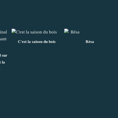
C'est la saison du bois
Résa
l sur
 la
s