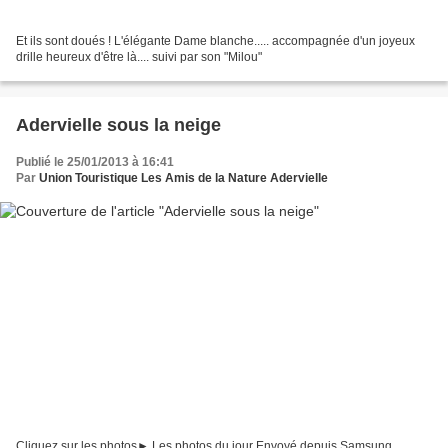
Et ils sont doués ! L'élégante Dame blanche..... accompagnée d'un joyeux
drille heureux d'être là.... suivi par son "Milou"
Adervielle sous la neige
Publié le 25/01/2013 à 16:41
Par
Union Touristique Les Amis de la Nature Adervielle
Cliquez sur les photos► Les photos du jour Envoyé depuis Samsung