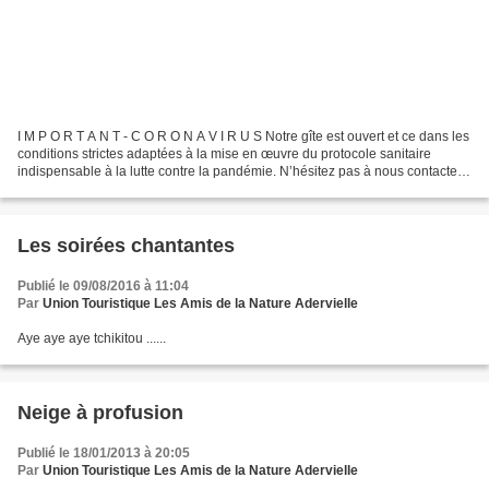
I M P O R T A N T - C O R O N A V I R U S Notre gîte est ouvert et ce dans les
conditions strictes adaptées à la mise en œuvre du protocole sanitaire
indispensable à la lutte contre la pandémie. N’hésitez pas à nous contacter
directement pour connaître...
Les soirées chantantes
Publié le 09/08/2016 à 11:04
Par
Union Touristique Les Amis de la Nature Adervielle
Aye aye aye tchikitou ......
Neige à profusion
Publié le 18/01/2013 à 20:05
Par
Union Touristique Les Amis de la Nature Adervielle