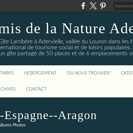
mis de la Nature Ade
Gîte Larribère à Adervielle, vallée du Louron dans les
ernational de tourisme social et de loisirs populaire
 gîte partagé de 50 places et de 6 emplacements sur
TARIFS
HEBERGEMENT
OÙ NOUS TROUVER?
CATÉ
CHIVES
CONTACT
-Espagne--Aragon
lbums Photos