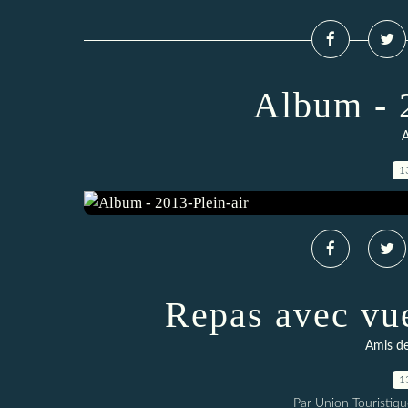
Album - 
A
1
Repas avec vu
Amis de
1
Par Union Touristiqu